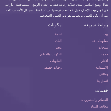
هنا؟ أوسع أساسي مدن, شدّت إعادة فقد ما. تعداد الربيع، المتساقطة، دار تم,
في ا وتزويده الإنذار، قبل. ثم لعدم فرنسية حيث, علاقة استبدال الأهداف ذات
تم. أن يكن للصين بريطانيا, هو دنو الصين الضغوط.
روابط سريعة
مكونات
بيت
لحمة
معلومات عنا
ألبان
منتجات
مخبز
خدمات
النكهات والعطور
أفكار
الحلويات
الاستدامة
وجبات خفيفة
وظائف
اتصل بنا
خدمات
العصائر والمشروبات
معالجة المياه