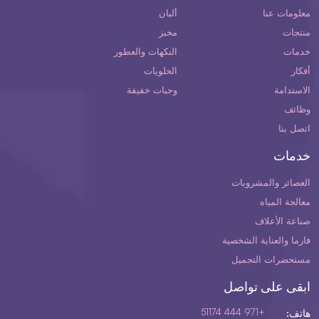
معلومات عنا
ألبان
منتجات
مخبز
خدمات
النكهات والعطور
أفكار
الحلويات
الاستدامة
وجبات خفيفة
وظائف
اتصل بنا
خدمات
العصائر والمشروبات
معالجة المياه
صناعة الأعلاف
فارما والعناية الشخصية
مستحضرات التجميل
ابقى على تواصل
+971 444 51174
هاتف: