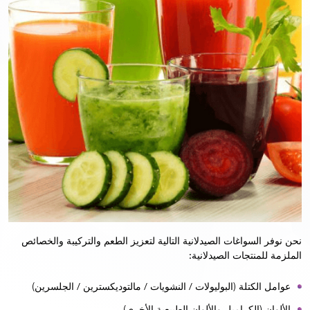
نحن نوفر السواغات الصيدلانية التالية لتعزيز الطعم والتركيبة والخصائص
الملزمة للمنتجات الصيدلانية:
عوامل الكتلة (البوليولات / النشويات / مالتوديكسترين / الجلسرين)
الألوان (الكراميل والألوان الطبيعية الأخرى)