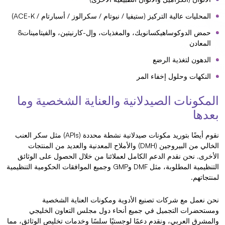
المحليات عالية التركيز (ستيفيا / نيوتام / سكرالوز / أسبارتام / ACE-K)
حمض الدوكوساهيكسانويك، والمغذيات، وإل-كارنيتين، والفيتامينات&
المعادن
الدهون لتغذية الرضع
النكهات وحلول إخفاء المر
المكونات الصيدلانية والعناية الشخصية وما
بعدها
نقوم أيضًا بتوريد مكونات صيدلانية نشطة محددة (APIs) مثل سكر العنب
الخالي من البيروجين (DMH) والأملاح المعدنية والعديد من المنتجات
الأخرى. نحن نقدم الدعم الكامل لعملائنا من خلال الحصول على الوثائق
التنظيمية المطلوبة، مثل DMF وGMP وجميع الموافقات الحكومية التنظيمية
لمنتجاتهم.
نحن نعمل مع شركات تصنيع الأدوية ومكونات العناية الشخصية
ومستحضرات التجميل في جميع أنحاء دول مجلس التعاون الخليجي
والمشرق العربي، ونقدم دعمًا لوجستيًا سلسًا وخدمات تخليص الوثائق، مما