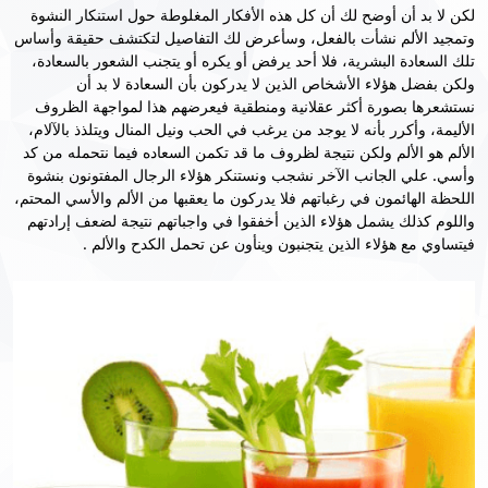
لكن لا بد أن أوضح لك أن كل هذه الأفكار المغلوطة حول استنكار النشوة
وتمجيد الألم نشأت بالفعل، وسأعرض لك التفاصيل لتكتشف حقيقة وأساس
تلك السعادة البشرية، فلا أحد يرفض أو يكره أو يتجنب الشعور بالسعادة،
ولكن بفضل هؤلاء الأشخاص الذين لا يدركون بأن السعادة لا بد أن
نستشعرها بصورة أكثر عقلانية ومنطقية فيعرضهم هذا لمواجهة الظروف
الأليمة، وأكرر بأنه لا يوجد من يرغب في الحب ونيل المنال ويتلذذ بالآلام،
الألم هو الألم ولكن نتيجة لظروف ما قد تكمن السعاده فيما نتحمله من كد
وأسي. علي الجانب الآخر نشجب ونستنكر هؤلاء الرجال المفتونون بنشوة
اللحظة الهائمون في رغباتهم فلا يدركون ما يعقبها من الألم والأسي المحتم،
واللوم كذلك يشمل هؤلاء الذين أخفقوا في واجباتهم نتيجة لضعف إرادتهم
فيتساوي مع هؤلاء الذين يتجنبون وينأون عن تحمل الكدح والألم .